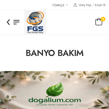
Giriş Yap
/
Kayıt Ol
TÜRKÇE
0
BANYO BAKIM