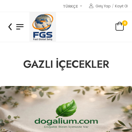
Giriş Yap
/
Kayıt Ol
TÜRKÇE
0
GAZLI İÇECEKLER