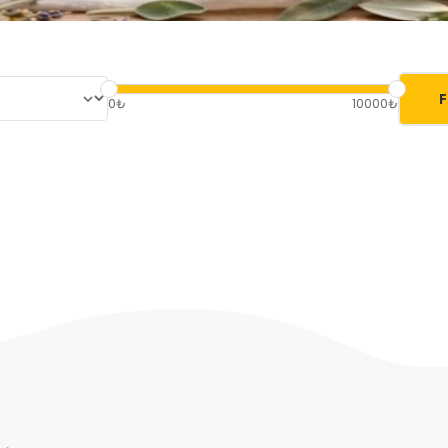
F
0₺
10000₺