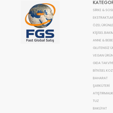
KATEGOR
SİRKE & SOS
EKSTRAKTLA
ÖZEL ÜRÜNL
KİŞİSEL BAKI
ANNE & BEB
GLUTENSİZ 
VEGAN ÜRÜN
GIDA TAKVİY
BİTKİSEL KO
BAHARAT
ŞARKÜTERİ
ATIŞTIRMALI
TUZ
BAKLİYAT