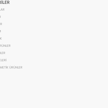
ILER
LAR
R
ER
M
EK
ÜRÜNLER
LER
ELERİ
ZMETİK ÜRÜNLER
K