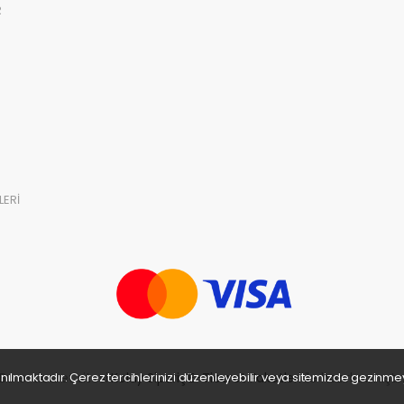
R
LERİ
Bu e-ticaret sitesi
Kolay Sipariş E-Ticaret Paketleri
ile hazırlanmıştır
anılmaktadır. Çerez tercihlerinizi düzenleyebilir veya sitemizde gezinm