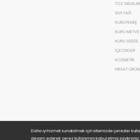
TOZ GIDALA
SIVI YAĞ
KURUYEMİŞ
KURU MEYVE
KURU SEBZE
İÇECEKLER
KOZMETİK
FIRSAT ÜRÜN
Daha iyi hizmet sunabilmek için sitemizde çerezler kull
devam ederek çerez kullanımını kabul etmiş sayılırsınız.