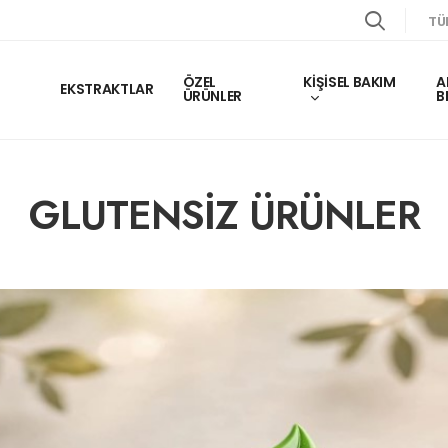
TÜ
ÖZEL
KİŞİSEL BAKIM
A
EKSTRAKTLAR
ÜRÜNLER
B
GLUTENSİZ ÜRÜNLER