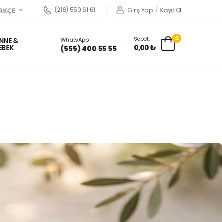
(216) 550 61 61
Giriş Yap
/
Kayıt Ol
RKÇE
0
Sepet:
WhatsApp:
NNE &
0,00 ₺
EBEK
(555) 400 55 55