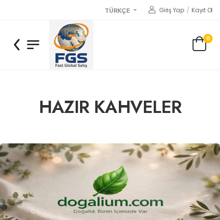
Giriş Yap
/
Kayıt Ol
TÜRKÇE
0
HAZIR KAHVELER