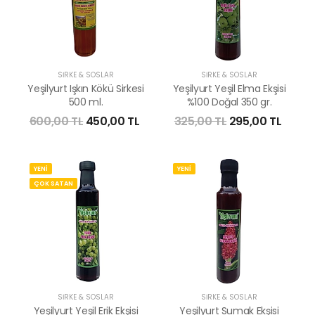
SİRKE & SOSLAR
SİRKE & SOSLAR
Yeşilyurt Işkın Kökü Sirkesi
Yeşilyurt Yeşil Elma Ekşisi
500 ml.
%100 Doğal 350 gr.
600,00 TL
450,00 TL
325,00 TL
295,00 TL
YENİ
YENİ
ÇOK SATAN
SİRKE & SOSLAR
SİRKE & SOSLAR
Yeşilyurt Yeşil Erik Ekşisi
Yeşilyurt Sumak Ekşisi