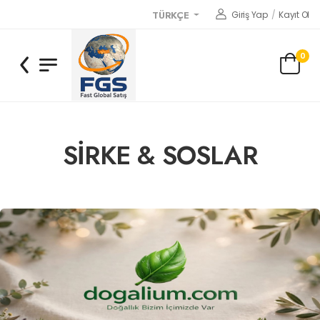
Giriş Yap
/
Kayıt Ol
TÜRKÇE
0
SİRKE & SOSLAR