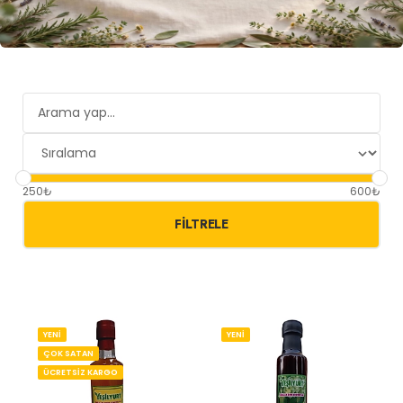
250₺
600₺
FILTRELE
YENİ
YENİ
ÇOK SATAN
ÜCRETSİZ KARGO