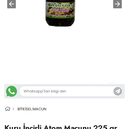
BİTKİSEL MACUN
Kuru İncirli Atom Macunu 225 gr.