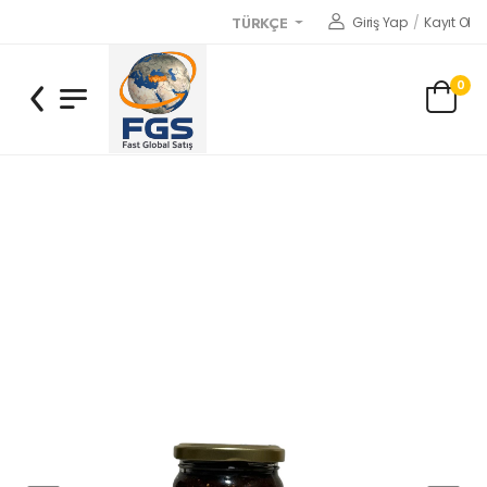
Giriş Yap
/
Kayıt Ol
TÜRKÇE
0